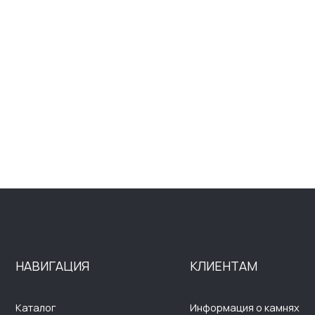
ВИГАЦИЯ
КЛИЕНТАМ
Д
алог
Информация о камнях
П
омпании
Оплата и доставка
П
ывы
Возврат и обмен
П
г
Помощь ювелиров
С
п
такты
Вопросы и ответы
Э
Р