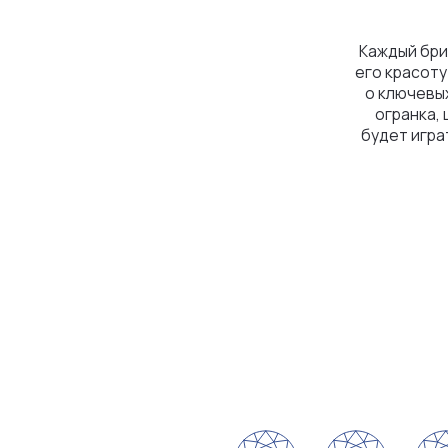
огранка, цвет, ч
будет играть на с
побл