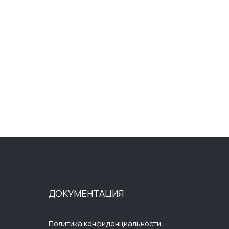
ОКУМЕНТАЦИЯ
олитика конфиденциальности
ользовательское соглашение
убличная оферта
огласие на обработку
ерсональных данных
лектронное согласие на рассылку
азработка сайта