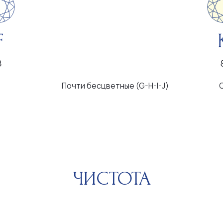
Почти бесцветные (G-H-I-J)
С легким оттен
ЧИСТОТА
Очень малые
Малые включения
Вклю
включения
невоору