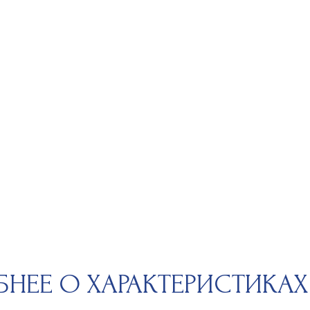
Е О ХАРАКТЕРИСТИКАХ КАМ
 обладает уникальным набором характеристик, определяющих
ность. Чтобы вы могли сделать осознанный выбор, мы расскажем
етрах качества. «4С» — это международный стандарт оценки: