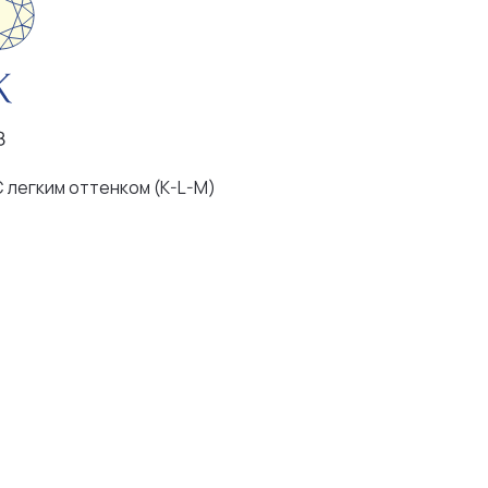
ком (K-L-M)
чения видны
женным глазом