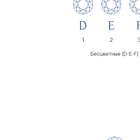
Бесцветные (D-E-F)
Безупречные
Микроскопические
включения