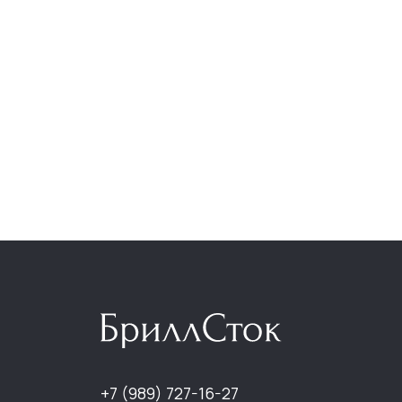
НА
+7 (989) 727-16-27
Кат
О к
info@brillstock.ru
Отз
Бло
Кон
ИП Кандилян Гарри
Генрихович
ОГРНИП 324619600254225,
ИНН 614907266700