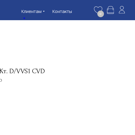
нтам
Контакты
0
 Кт. D/VVS1 CVD
VD