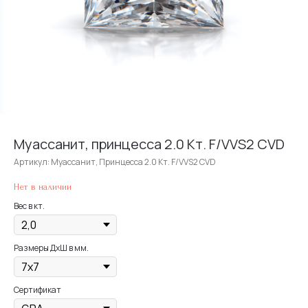
Муассанит, принцесса 2.0 Кт. F/VVS2 CVD
Артикул:
Муассанит, Принцесса 2.0 Кт. F/VVS2 CVD
Нет в наличии
Вес в кт.
Размеры ДхШ в мм.
Сертификат