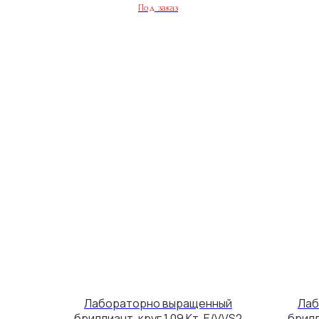
Лабораторно выращенный
Лаб
бриллиант, круг 1,09 Кт. E/VVS2
брилл