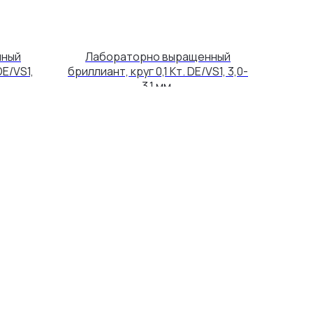
нный
Лабораторно выращенный
DE/VS1,
бриллиант, круг 0,1 Кт. DE/VS1, 3,0-
3,1 мм.
1 400
р.