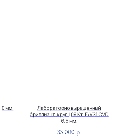
,0 мм.
Лабораторно выращенный
бриллиант, круг 1,08 Кт. E/VS1 CVD
6,5 мм.
33 000
р.