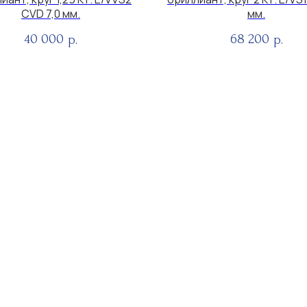
CVD 7,0 мм.
мм.
40 000
68 200
р.
р.