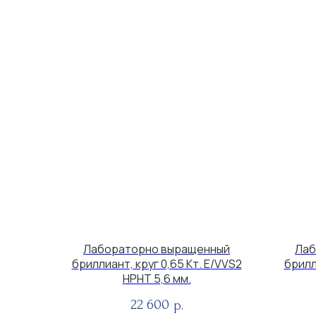
Лабораторно выращенный
Лаб
бриллиант, круг 0,65 Кт. E/VVS2
брилл
HPHT 5,6 мм.
22 600
р.