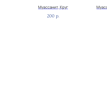
Муассанит, Круг
Муасс
200
р.