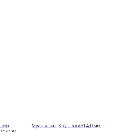
нный
Муассанит, Круг D/VVS1 4,0 мм.
 CVD 8,1