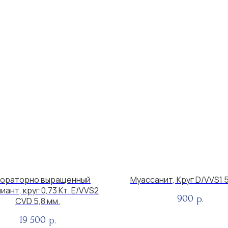
ораторно выращенный
Муассанит, Круг D/VVS1 5
иант, круг 0,73 Кт. E/VVS2
900
р.
CVD 5,8 мм.
19 500
р.