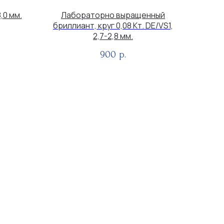
,0 мм.
Лабораторно выращенный
бриллиант, круг 0,08 Кт. DE/VS1,
2,7-2,8 мм.
900
р.