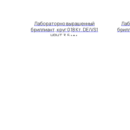
Лабораторно выращенный
Лаб
бриллиант, круг 0,18 Кт. DE/VS1
брилл
HPHT 3,5 мм.
4 100
р.