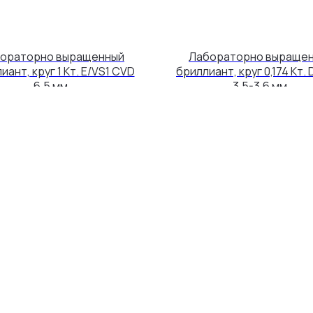
ораторно выращенный
Лабораторно выраще
иант, круг 1 Кт. E/VS1 CVD
бриллиант, круг 0,174 Кт. 
6,5 мм.
3,5-3,6 мм.
33 000
2 500
р.
р.