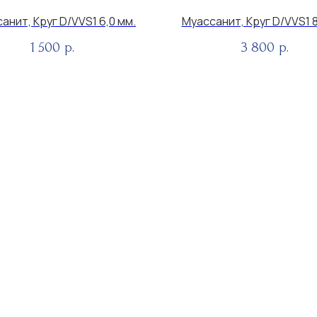
анит, Круг D/VVS1 6,0 мм.
Муассанит, Круг D/VVS1 8
1 500
3 800
р.
р.