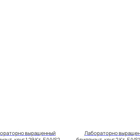
ораторно выращенный
Лабораторно выраще
иант, круг 1,29 Кт. E/VVS2
бриллиант, круг 2 Кт. E/VS1