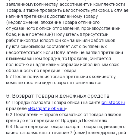
заявленному количеству, ассортименту и комплектности
Товара, а также проверить целостность упаковки. В случае
наличия претензий к доставленному Товару
(недовложение, вложение Товара отличного
от указанного в описи отправления, производственный
брак, иные претензии) Получатель в присутствии
работников транспортной компании или работников
пункта самовывоза составляет Акт о выявленных
несоответствиях. Если Получатель не заявил претензии
в вышеуказанном порядке, то Продавец считается
полностью и надлежащим образом исполнившим свою
обязанность по передаче Товара.
5.7. После получения товара претензии к количеству,
комплектности и виду товара не принимаются.
6. Возврат товара и денежных средств
6.1. Порядок возврата Товара описан на сайте
brillstock.ru
в разделе
«Возврат и обмен
».
6.2. Покупатель — вправе отказаться от товара в любое
КЛИЕНТАМ
НАВИГАЦИЯ
время до его передачи от Продавца Покупателю.
6.3. После передачи товара возврат товара надлежащего
Информация о камнях
О компании
качества возможен в течение 7 (семи) календарных дней
Оплата и доставка
Каталог