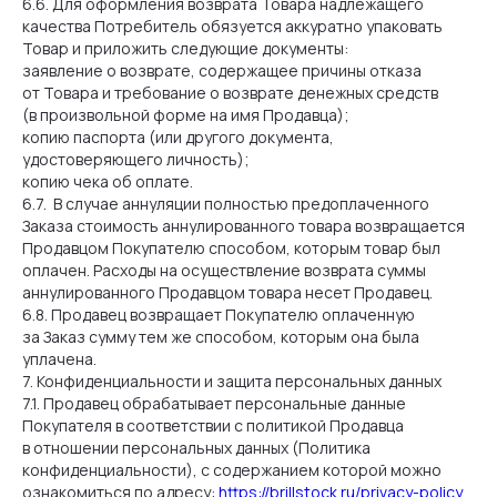
6.6. Для оформления возврата Товара надлежащего
Разработка сайта
качества Потребитель обязуется аккуратно упаковать
Товар и приложить следующие документы:
заявление о возврате, содержащее причины отказа
от Товара и требование о возврате денежных средств
(в произвольной форме на имя Продавца);
копию паспорта (или другого документа,
удостоверяющего личность);
копию чека об оплате.
6.7. В случае аннуляции полностью предоплаченного
Заказа стоимость аннулированного товара возвращается
Продавцом Покупателю способом, которым товар был
оплачен. Расходы на осуществление возврата суммы
аннулированного Продавцом товара несет Продавец.
6.8. Продавец возвращает Покупателю оплаченную
за Заказ сумму тем же способом, которым она была
уплачена.
7. Конфиденциальности и защита персональных данных
7.1. Продавец обрабатывает персональные данные
Покупателя в соответствии с политикой Продавца
в отношении персональных данных (Политика
конфиденциальности), с содержанием которой можно
ознакомиться по адресу:
https://brillstock.ru/privacy-policy
.