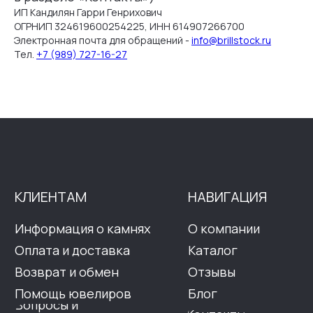
ИП Кандилян Гарри Генрихович
ОГРНИП 324619600254225, ИНН 614907266700
Электронная почта для обращений -
info@brillstock.ru
Тел.
+7 (989) 727-16-27