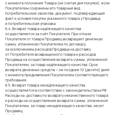
с момента получения Товара (не считая дня покупки), если
Возврат и обмен
Отзывы
Покупателем сохранены его товарный вид,
Помощь ювелиров
Блог
потребительские свойства, документ, подтверждающий
Вопросы и
Контакты
факт и условия покупки указанного товара у Продавца,
ответы
и потребительская упаковка.
6.4. Возврат товара надлежащего качества
ДОКУМЕНТАЦИЯ
осуществляется за счёт Покупателя. При отказе
Политика конфиденциальности
Покупателя от товара Продавец возвращает денежную
сумму, уплаченную Покупателем по договору,
Пользовательское соглашение
за исключением расходов Продавца на доставку
Публичная оферта
от Потребителя возвращенного товара и расходов
Согласие на обработку
персональных данных
Продавца на осуществление возврата суммы, уплаченной
Электронное согласие на рассылку
Покупателем, за товар надлежащего качества. Срок
возврата денежных средств — не позднее 10 (десяти) дней
с момента предъявления Покупателем соответствующего
+7 (989) 727-16-27
требования.
6.5. Возврат товара ненадлежащего качества
info@brillstock.ru
осуществляется в соответствии с законодательством РФ.
Расходы на доставку по возврату некачественного товара
ИП Кандилян Гарри
и расходы на осуществление возврата суммы, уплаченной
Генрихович
Покупателем, за товар ненадлежащего качества, несет
ОГРНИП 324619600254225,
Продавец.
ИНН 614907266700