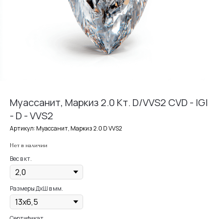
Муассанит, Маркиз 2.0 Кт. D/VVS2 CVD - IGI
- D - VVS2
Артикул:
Муассанит, Маркиз 2.0 D VVS2
Нет в наличии
Вес в кт.
Размеры ДхШ в мм.
Сертификат