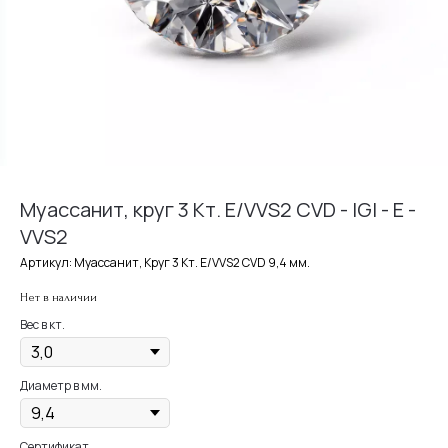
Муассанит, круг 3 Кт. E/VVS2 CVD - IGI - E -
VVS2
Артикул:
Муассанит, Круг 3 Кт. E/VVS2 CVD 9,4 мм.
Нет в наличии
Вес в кт.
Диаметр в мм.
Сертификат