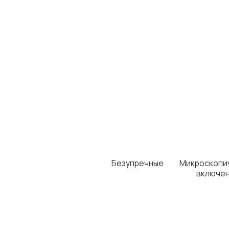
Безупречные
Микроскопические
включения