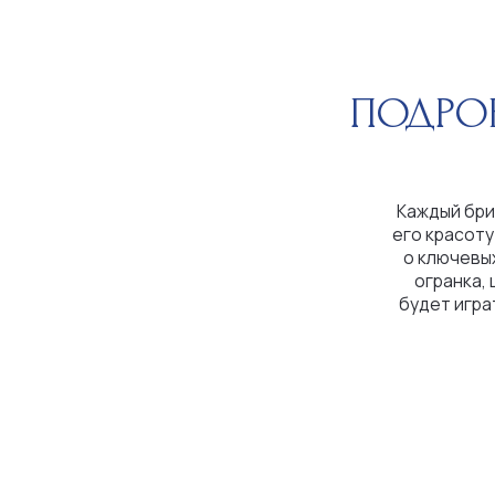
Каждый бриллиант
его красоту и цен
о ключевых парам
огранка, цвет, ч
будет играть на с
побл