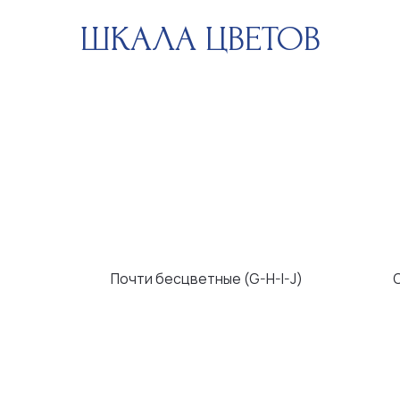
Почти бесцветные (G-H-I-J)
С легким оттен
ЧИСТОТА