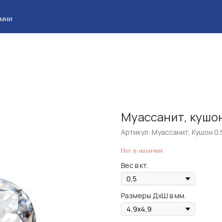
Клие
Муассанит, кушон
Артикул:
Муассанит, Кушон 0.5
Нет в наличии
Вес в кт.
Размеры ДхШ в мм.