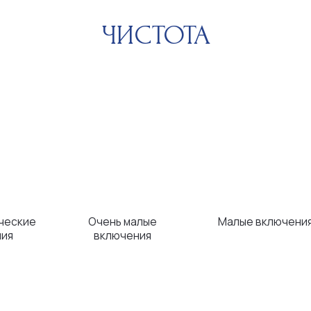
Очень малые
Малые включения
Вклю
включения
невоору
КАРАТЫ