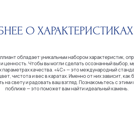
 обладает уникальным набором характеристик, определяющих
ность. Чтобы вы могли сделать осознанный выбор, мы расскажем
етрах качества. «4С» — это международный стандарт оценки:
истота и вес в каратах. Именно от них зависит, как бриллиант
вету и радовать ваш взгляд. Познакомьтесь с этими критериями
иже — это поможет вам найти идеальный камень.
ШКАЛА ЦВЕТОВ