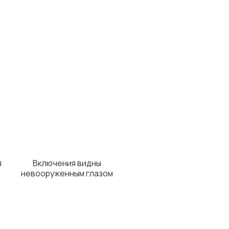
чения видны
женным глазом