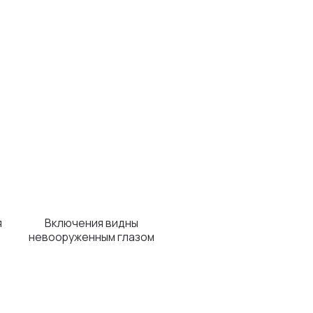
чения видны
женным глазом