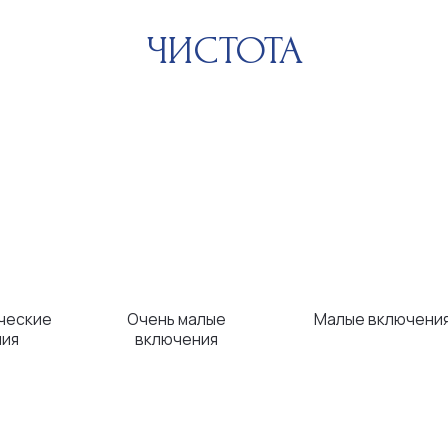
Очень малые
Малые включения
Вклю
включения
невоору
КАРАТЫ