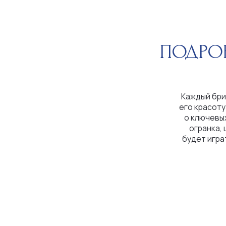
Каждый бриллиант
его красоту и цен
о ключевых парам
огранка, цвет, ч
будет играть на с
побл