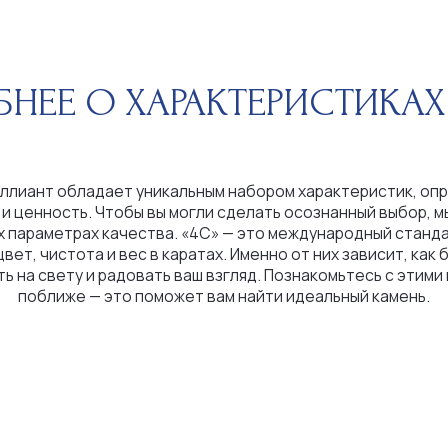
 обладает уникальным набором характеристик, определяющих
ность. Чтобы вы могли сделать осознанный выбор, мы расскажем
етрах качества. «4С» — это международный стандарт оценки:
истота и вес в каратах. Именно от них зависит, как бриллиант
вету и радовать ваш взгляд. Познакомьтесь с этими критериями
иже — это поможет вам найти идеальный камень.
ШКАЛА ЦВЕТОВ