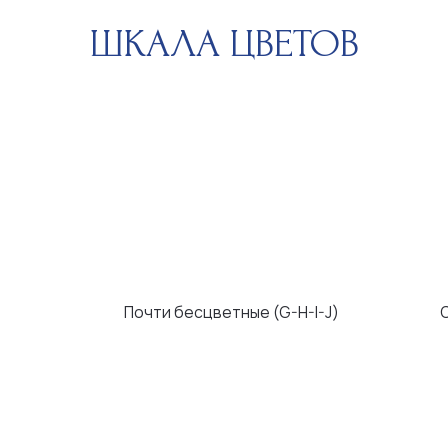
Почти бесцветные (G-H-I-J)
С легким оттен
ЧИСТОТА