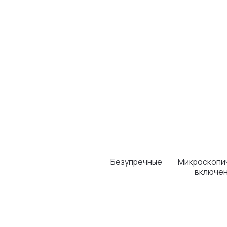
Безупречные
Микроскопические
включения