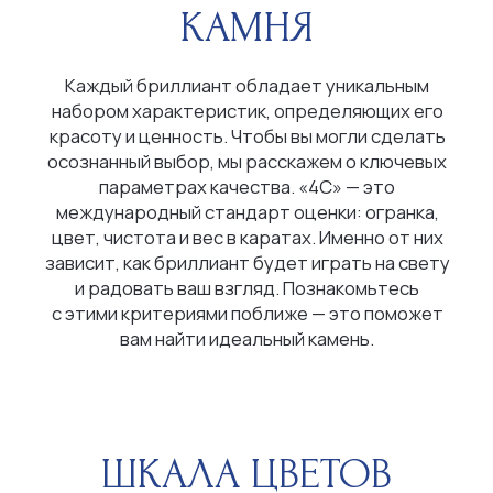
ШКАЛА ЦВЕТОВ
Бесцветные (D-E-F)
Почти бесцветные (G-H-I-J)
С легким оттенком (K-L-M)
ЧИСТОТА