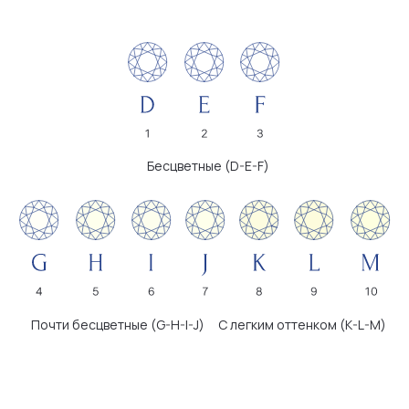
Безупречные
Микроскопические
Очень малые
включения
включения
Малые включения
Включения видны
невооруженным глазом
КАРАТЫ