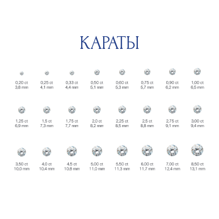
Публичная оферта
Согласие на обработку
персональных данных
Электронное согласие на рассылку
+7 (989) 727-16-27
info@brillstock.ru
ИП Кандилян Гарри
Генрихович
ОГРНИП 324619600254225,
ИНН 614907266700
Разработка сайта