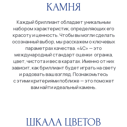
ШКАЛА ЦВЕТОВ
Бесцветные (D-E-F)
Почти бесцветные (G-H-I-J)
С легким оттенком (K-L-M)
ЧИСТОТА