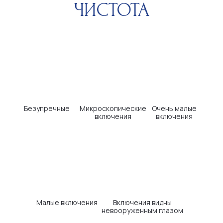
КЛИЕНТАМ
НАВИГАЦИЯ
Информация о камнях
О компании
Оплата и доставка
Каталог
Возврат и обмен
Отзывы
Помощь ювелиров
Блог
Вопросы и
Контакты
ответы
ДОКУМЕНТАЦИЯ
Политика конфиденциальности
Пользовательское соглашение