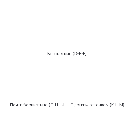
Безупречные
Микроскопические
Очень малые
включения
включения
Малые включения
Включения видны
невооруженным глазом
КАРАТЫ