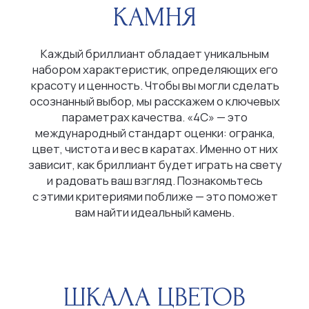
ШКАЛА ЦВЕТОВ
Бесцветные (D-E-F)
Почти бесцветные (G-H-I-J)
С легким оттенком (K-L-M)
ЧИСТОТА