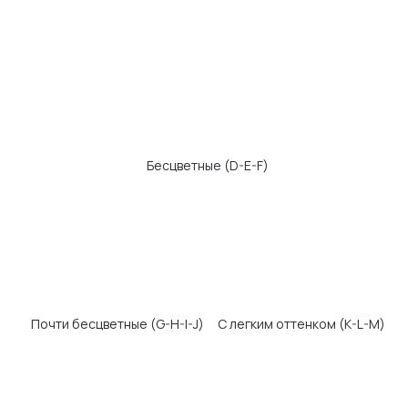
Безупречные
Микроскопические
Очень малые
включения
включения
Малые включения
Включения видны
невооруженным глазом
КАРАТЫ