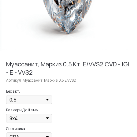
Муассанит, Маркиз 0.5 Кт. E/VVS2 CVD - IGI
- E - VVS2
Артикул:
Муассанит, Маркиз 0.5 E VVS2
Вес в кт.
Размеры ДхШ в мм.
Сертификат