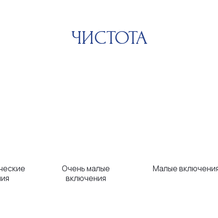
Очень малые
Малые включения
Вклю
включения
невоору
КАРАТЫ