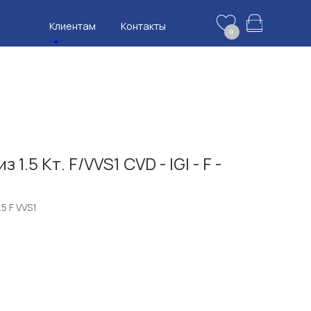
нтам
Контакты
0
1.5 Кт. F/VVS1 CVD - IGI - F -
5 F VVS1