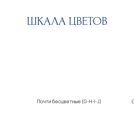
Почти бесцветные (G-H-I-J)
С легким оттен
ЧИСТОТА