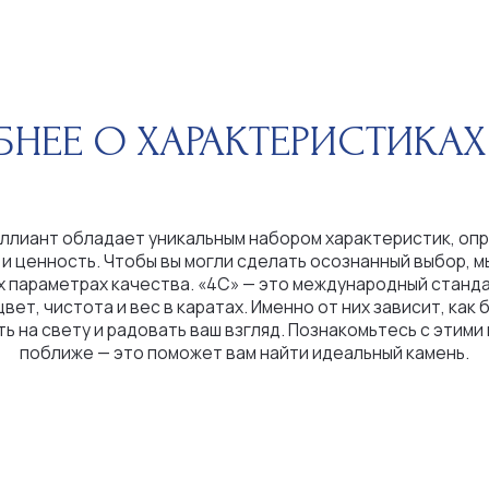
Е О ХАРАКТЕРИСТИКАХ КАМ
 обладает уникальным набором характеристик, определяющих
ность. Чтобы вы могли сделать осознанный выбор, мы расскажем
етрах качества. «4С» — это международный стандарт оценки:
истота и вес в каратах. Именно от них зависит, как бриллиант
вету и радовать ваш взгляд. Познакомьтесь с этими критериями
иже — это поможет вам найти идеальный камень.
ШКАЛА ЦВЕТОВ