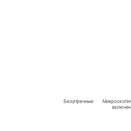
Безупречные
Микроскопические
включения