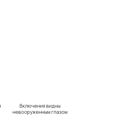
чения видны
женным глазом