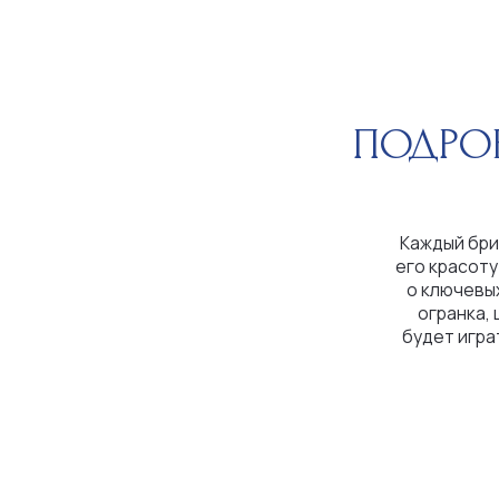
ПОДРОБНЕ
Каждый бриллиант
его красоту и цен
о ключевых парам
огранка, цвет, ч
будет играть на с
побл