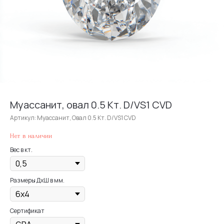
Муассанит, овал 0.5 Кт. D/VS1 CVD
Артикул:
Муассанит, Овал 0.5 Кт. D/VS1 CVD
Нет в наличии
Вес в кт.
Размеры ДхШ в мм.
Сертификат