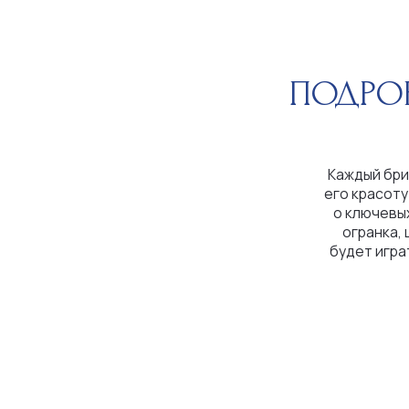
Каждый бриллиант
его красоту и цен
о ключевых парам
огранка, цвет, ч
будет играть на с
побл