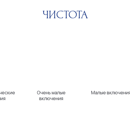
Очень малые
Малые включения
Вклю
включения
невоору
КАРАТЫ