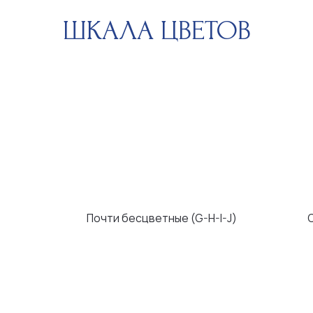
Почти бесцветные (G-H-I-J)
С легким оттен
ЧИСТОТА