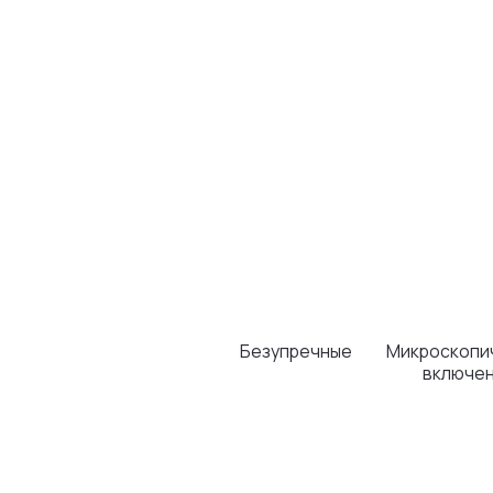
Безупречные
Микроскопические
включения