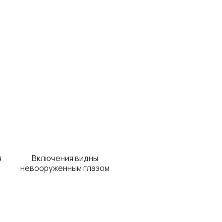
чения видны
женным глазом