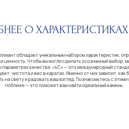
 обладает уникальным набором характеристик, определяющих
ность. Чтобы вы могли сделать осознанный выбор, мы расскажем
етрах качества. «4С» — это международный стандарт оценки:
истота и вес в каратах. Именно от них зависит, как бриллиант
вету и радовать ваш взгляд. Познакомьтесь с этими критериями
иже — это поможет вам найти идеальный камень.
ШКАЛА ЦВЕТОВ