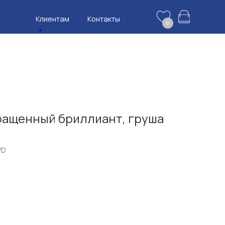
нтам
Контакты
0
ащенный бриллиант, груша
VD