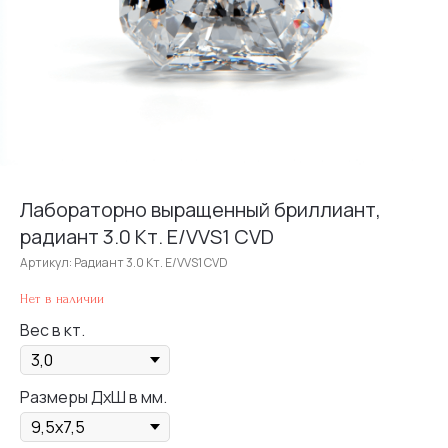
Лабораторно выращенный бриллиант,
радиант 3.0 Кт. E/VVS1 CVD
Артикул:
Радиант 3.0 Кт. E/VVS1 CVD
Нет в наличии
Вес в кт.
Размеры ДхШ в мм.