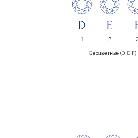
Бесцветные (D-E-F)
Безупречные
Микроскопические
включения