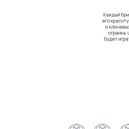
огранка, цвет, ч
будет играть на с
побл