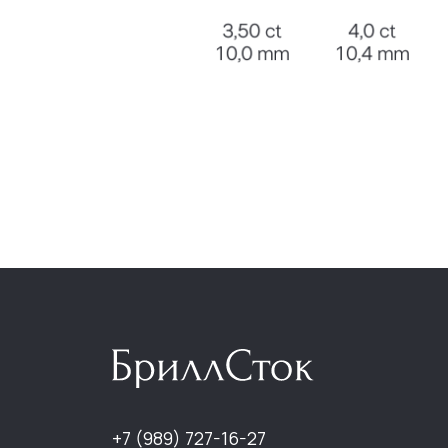
НА
+7 (989) 727-16-27
Кат
О к
info@brillstock.ru
Отз
Бло
Кон
ИП Кандилян Гарри
Генрихович
ОГРНИП 324619600254225,
ИНН 614907266700