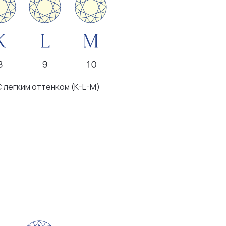
ком (K-L-M)
чения видны
женным глазом