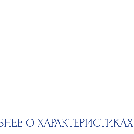
Е О ХАРАКТЕРИСТИКАХ КАМ
 обладает уникальным набором характеристик, определяющих
ность. Чтобы вы могли сделать осознанный выбор, мы расскажем
етрах качества. «4С» — это международный стандарт оценки: