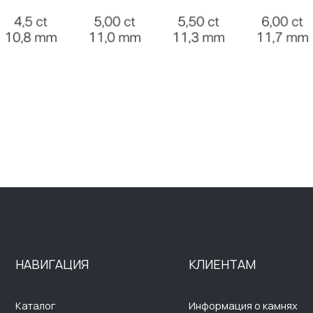
ВИГАЦИЯ
КЛИЕНТАМ
Д
алог
Информация о камнях
П
омпании
Оплата и доставка
П
ывы
Возврат и обмен
П
г
Помощь ювелиров
С
п
такты
Вопросы и ответы
Э
Р