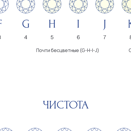
Почти бесцветные (G-H-I-J)
С легким оттен
ЧИСТОТА
Очень малые
Малые включения
Вклю
включения
невоору