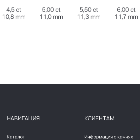
ВИГАЦИЯ
КЛИЕНТАМ
Д
алог
Информация о камнях
П
омпании
Оплата и доставка
П
ывы
Возврат и обмен
П
г
Помощь ювелиров
С
п
такты
Вопросы и ответы
Э
Р