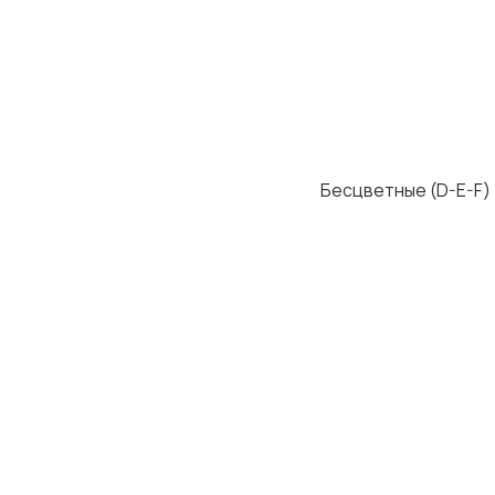
Бесцветные (D-E-F)
Безупречные
Микроскопические
включения