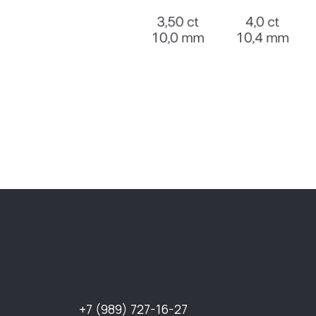
НА
+7 (989) 727-16-27
Кат
О к
info@brillstock.ru
Отз
Бло
Кон
ИП Кандилян Гарри
Генрихович
ОГРНИП 324619600254225,
ИНН 614907266700