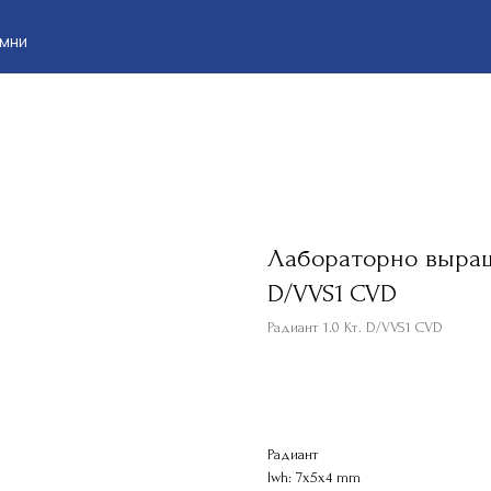
Клие
Лабораторно выращ
D/VVS1 CVD
Радиант 1.0 Кт. D/VVS1 CVD
КУПИТЬ
Радиант
lwh: 7x5x4 mm