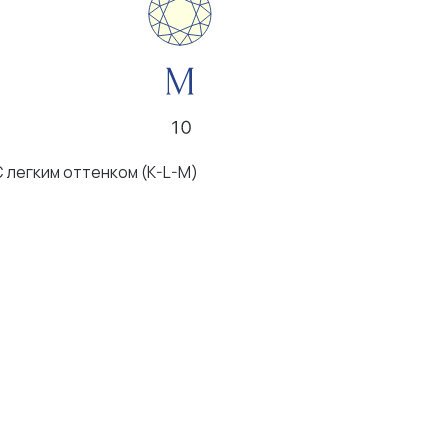
ком (K-L-M)
чения видны
женным глазом