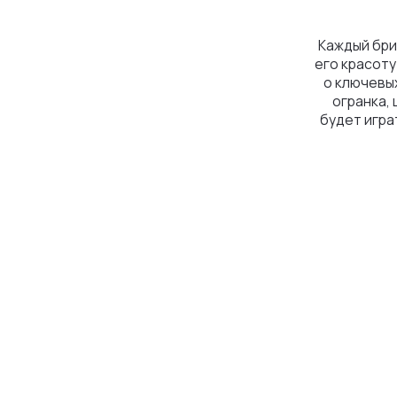
огранка, цвет, ч
будет играть на с
побл