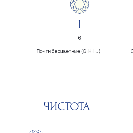
Почти бесцветные (G-H-I-J)
С легким оттен
ЧИСТОТА
Очень малые
Малые включения
Вклю
включения
невоору