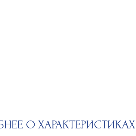
Е О ХАРАКТЕРИСТИКАХ КАМ
 обладает уникальным набором характеристик, определяющих
ность. Чтобы вы могли сделать осознанный выбор, мы расскажем
етрах качества. «4С» — это международный стандарт оценки: