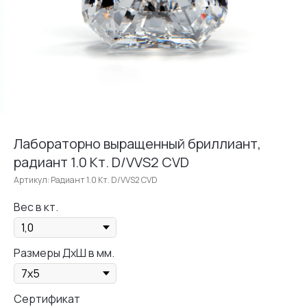
Лабораторно выращенный бриллиант,
радиант 1.0 Кт. D/VVS2 CVD
Артикул:
Радиант 1.0 Кт. D/VVS2 CVD
Вес в кт.
Размеры ДхШ в мм.
Сертификат