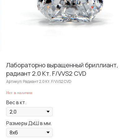
Лабораторно выращенный бриллиант,
радиант 2.0 Кт. F/VVS2 CVD
Артикул:
Радиант 2.0 Кт. F/VVS2 CVD
Нет в наличии
Вес в кт.
Размеры ДхШ в мм.