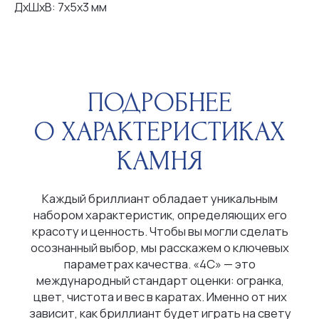
ДxШxВ: 7x5x3 мм
параметрах качества. «4С» — это
международный стандарт оценки: огранка,
цвет, чистота и вес в каратах. Именно от них
зависит, как бриллиант будет играть на свету
и радовать ваш взгляд. Познакомьтесь
с этими критериями поближе — это поможет
вам найти идеальный камень.
ШКАЛА ЦВЕТОВ
Бесцветные (D-E-F)