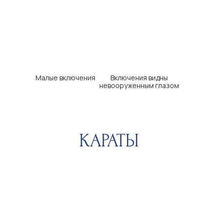
Помощь ювелиров
Блог
Вопросы и
Контакты
ответы
ДОКУМЕНТАЦИЯ
Политика конфиденциальности
Пользовательское соглашение
Публичная оферта
Согласие на обработку
персональных данных
Электронное согласие на рассылку
+7 (989) 727-16-27
info@brillstock.ru
ИП Кандилян Гарри
Генрихович
ОГРНИП 324619600254225,
ИНН 614907266700
Разработка сайта